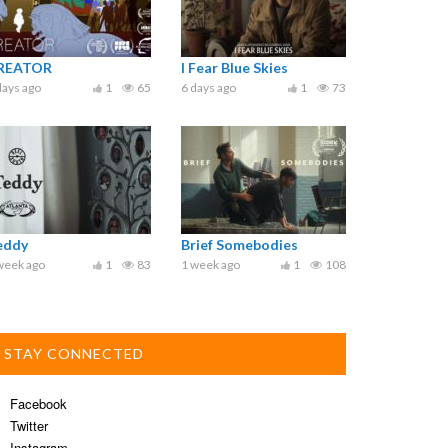
REATOR
I Fear Blue Skies
days ago
1
65
6 days ago
1
73
eddy
Brief Somebodies
week ago
1
83
1 week ago
1
108
STAY CONNECTED
Facebook
Twitter
Instagram