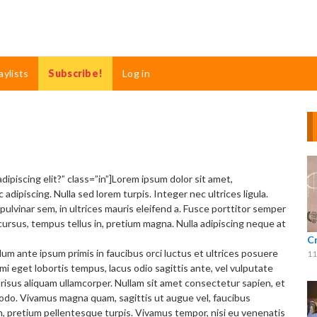
aylists
Subscribe!
Log in
dipiscing elit?” class=”in”]Lorem ipsum dolor sit amet,
adipiscing. Nulla sed lorem turpis. Integer nec ultrices ligula.
pulvinar sem, in ultrices mauris eleifend a. Fusce porttitor semper
 cursus, tempus tellus in, pretium magna. Nulla adipiscing neque at
C
m ante ipsum primis in faucibus orci luctus et ultrices posuere
11
n, mi eget lobortis tempus, lacus odio sagittis ante, vel vulputate
sus aliquam ullamcorper. Nullam sit amet consectetur sapien, et
odo. Vivamus magna quam, sagittis ut augue vel, faucibus
on, pretium pellentesque turpis. Vivamus tempor, nisi eu venenatis