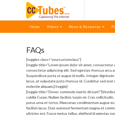
Home
Videos
News & Resources
Pl
FAQs
[toggles class=”yourcustomclass”]
[toggle title=”Lorem ipsum dolor sit amet, consectetur a
consectetur adipiscing elit. Sed egestas rhoncus arcu ac 
Suspendisse porta ut augue id mollis. Integer dignissim 
lacus, at vulputate justo rhoncus id. Curabitur sed erat
molestie aliquam.[/toggle]
[toggle title=”Donec commodo mattis dictum?”]Vestibulu
cubilia Curae; Nullam facilisis turpis mi. Cras sollicitudi
purus urna et tortor. Maecenas condimentum augue eu ri
facilisis lacus. Duis euismod fermentum magna et comm
ultricies est. Fusce metus tellus, eleifend id egestas n