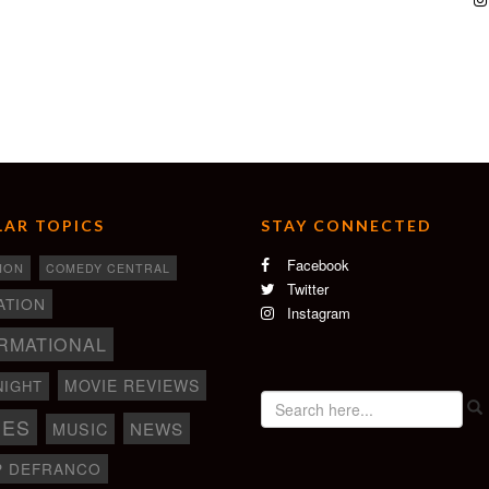
AR TOPICS
STAY CONNECTED
Facebook
ION
COMEDY CENTRAL
Twitter
ATION
Instagram
RMATIONAL
MOVIE REVIEWS
NIGHT
IES
NEWS
MUSIC
P DEFRANCO