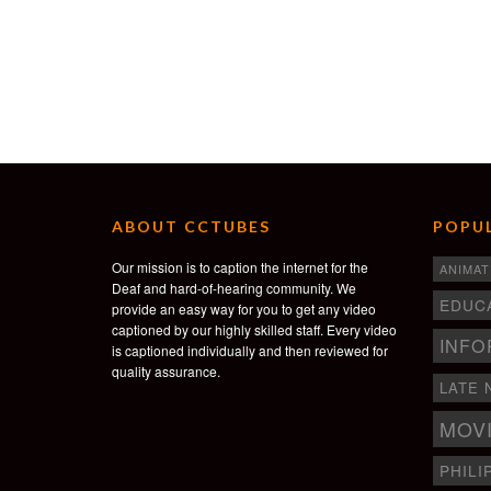
ABOUT CCTUBES
POPUL
Our mission is to caption the internet for the
ANIMAT
Deaf and hard-of-hearing community. We
EDUC
provide an easy way for you to get any video
captioned by our highly skilled staff. Every video
INFO
is captioned individually and then reviewed for
quality assurance.
LATE 
MOV
PHILI