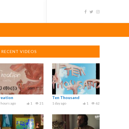
RECENT VIDEOS
reation
Ten Thousand
 hours ago
1
21
1 day ago
1
62