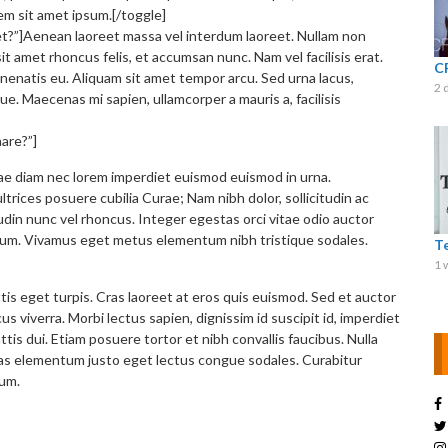
sem sit amet ipsum.[/toggle]
et?”]Aenean laoreet massa vel interdum laoreet. Nullam non
t amet rhoncus felis, et accumsan nunc. Nam vel facilisis erat.
C
nenatis eu. Aliquam sit amet tempor arcu. Sed urna lacus,
2 
e. Maecenas mi sapien, ullamcorper a mauris a, facilisis
nare?”]
itae diam nec lorem imperdiet euismod euismod in urna.
ltrices posuere cubilia Curae; Nam nibh dolor, sollicitudin ac
udin nunc vel rhoncus. Integer egestas orci vitae odio auctor
um. Vivamus eget metus elementum nibh tristique sodales.
T
1 
tis eget turpis. Cras laoreet at eros quis euismod. Sed et auctor
us viverra. Morbi lectus sapien, dignissim id suscipit id, imperdiet
ttis dui. Etiam posuere tortor et nibh convallis faucibus. Nulla
. Cras elementum justo eget lectus congue sodales. Curabitur
rum.