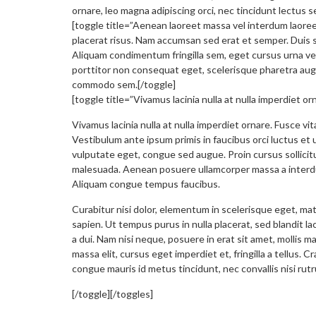
ornare, leo magna adipiscing orci, nec tincidunt lectus 
[toggle title=”Aenean laoreet massa vel interdum laore
placerat risus. Nam accumsan sed erat et semper. Duis si
Aliquam condimentum fringilla sem, eget cursus urna ve
porttitor non consequat eget, scelerisque pharetra augu
commodo sem.[/toggle]
[toggle title=”Vivamus lacinia nulla at nulla imperdiet or
Vivamus lacinia nulla at nulla imperdiet ornare. Fusce v
Vestibulum ante ipsum primis in faucibus orci luctus et u
vulputate eget, congue sed augue. Proin cursus sollicit
malesuada. Aenean posuere ullamcorper massa a interd
Aliquam congue tempus faucibus.
Curabitur nisi dolor, elementum in scelerisque eget, mat
sapien. Ut tempus purus in nulla placerat, sed blandit lac
a dui. Nam nisi neque, posuere in erat sit amet, mollis ma
massa elit, cursus eget imperdiet et, fringilla a tellus
congue mauris id metus tincidunt, nec convallis nisi rut
[/toggle]
[/toggles]